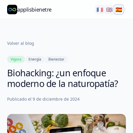
applisbienetre
🇫🇷
🇬🇧
🇪🇸
Natflow
QuizzFlow
Volver al blog
Nutralens
Vigora
Energía
Bienestar
Yuvana
Biohacking: ¿un enfoque
Blog
moderno de la naturopatía?
Nosotros
Publicado el
9 de diciembre de 2024
Explorar