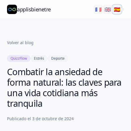
applisbienetre
🇫🇷
🇬🇧
🇪🇸
Natflow
QuizzFlow
Volver al blog
Nutralens
QuizzFlow
Estrés
Deporte
Yuvana
Combatir la ansiedad de
Blog
forma natural: las claves para
Nosotros
una vida cotidiana más
tranquila
Explorar
Publicado el
3 de octubre de 2024