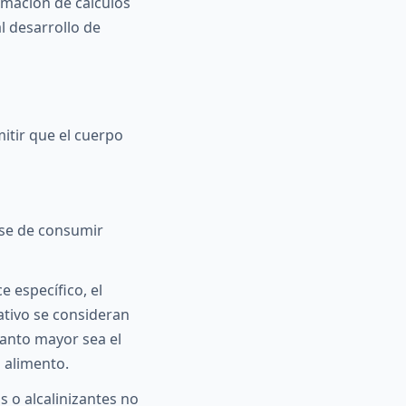
rmación de cálculos
l desarrollo de
itir que el cuerpo
rse de consumir
e específico, el
ativo se consideran
uanto mayor sea el
l alimento.
s o alcalinizantes no