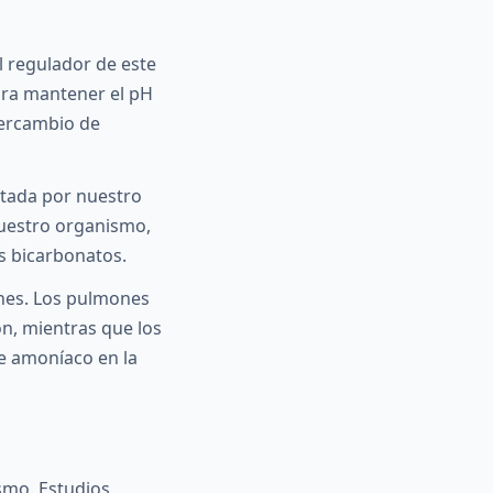
al regulador de este
Para mantener el pH
tercambio de
entada por nuestro
 nuestro organismo,
s bicarbonatos.
nes. Los pulmones
ón, mientras que los
de amoníaco en la
smo. Estudios