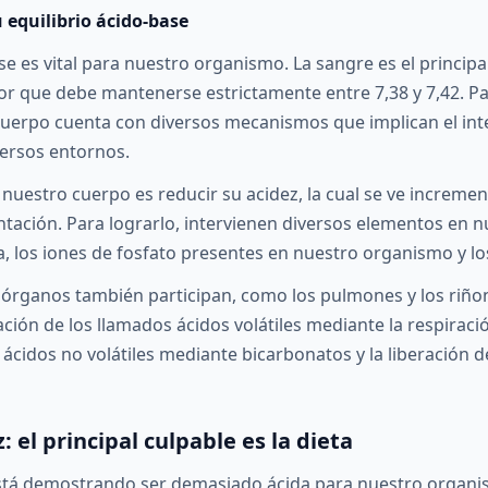
u equilibrio ácido-base
ase es vital para nuestro organismo. La sangre es el princip
alor que debe mantenerse estrictamente entre 7,38 y 7,42. 
cuerpo cuenta con diversos mecanismos que implican el in
versos entornos.
a nuestro cuerpo es reducir su acidez, la cual se ve increm
entación. Para lograrlo, intervienen diversos elementos en
 los iones de fosfato presentes en nuestro organismo y lo
órganos también participan, como los pulmones y los riño
ción de los llamados ácidos volátiles mediante la respiraci
 ácidos no volátiles mediante bicarbonatos y la liberación 
: el principal culpable es la dieta
está demostrando ser demasiado ácida para nuestro organi