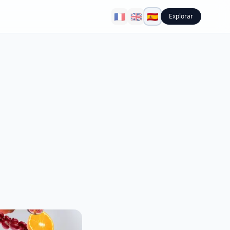
🇫🇷
🇬🇧
🇪🇸
Explorar