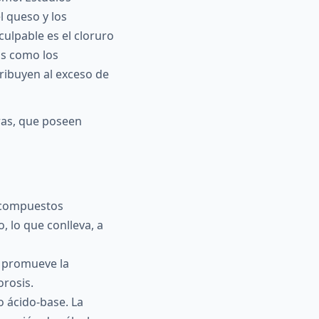
l queso y los
ulpable es el cloruro
os como los
tribuyen al exceso de
ras, que poseen
e compuestos
o, lo que conlleva, a
z promueve la
orosis.
o ácido-base. La