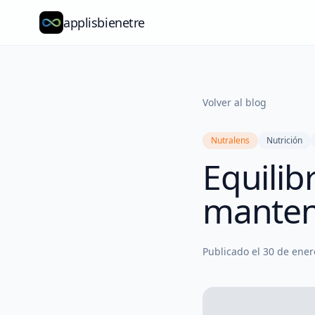
applisbienetre
Volver al blog
Nutralens
Nutrición
Equilib
manten
Publicado el
30 de ener