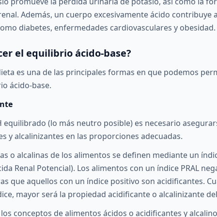
sio promueve la pérdida urinaria de potasio, así como la fo
 renal. Además, un cuerpo excesivamente ácido contribuye a
como diabetes, enfermedades cardiovasculares y obesidad.
er el equilibrio ácido-base?
dieta es una de las principales formas en que podemos perm
io ácido-base.
ante
equilibrado (lo más neutro posible) es necesario asegura
es y alcalinizantes en las proporciones adecuadas.
s o alcalinas de los alimentos se definen mediante un índic
cida Renal Potencial). Los alimentos con un índice PRAL neg
ras que aquellos con un índice positivo son acidificantes. C
dice, mayor será la propiedad acidificante o alcalinizante de
os conceptos de alimentos ácidos o acidificantes y alcalino