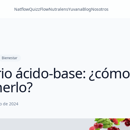
Natflow
QuizzFlow
Nutralens
Yuvana
Blog
Nosotros
Bienestar
rio ácido-base: ¿cómo
erlo?
o de 2024