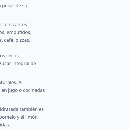
a pesar de su
lcalinizantes:
sos, embutidos,
, café, pizzas,
tos secos,
azúcar integral de
turales. Al
 en jugo o cocinadas
hidratada también es
pomelo y el limón
idas.