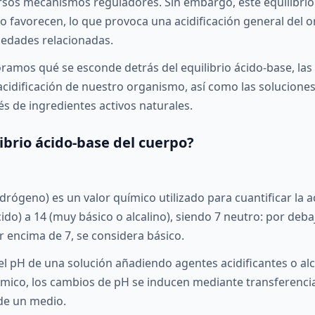
os mecanismos reguladores. Sin embargo, este equilibrio e
lo favorecen, lo que provoca una acidificación general del 
medades relacionadas.
oramos qué se esconde detrás del equilibrio ácido-base, las
acidificación de nuestro organismo, así como las soluciones
s de ingredientes activos naturales.
librio ácido-base del cuerpo?
idrógeno) es un valor químico utilizado para cuantificar la ac
ido) a 14 (muy básico o alcalino), siendo 7 neutro: por deba
r encima de 7, se considera básico.
el pH de una solución añadiendo agentes acidificantes o al
ímico, los cambios de pH se inducen mediante transferenci
de un medio.