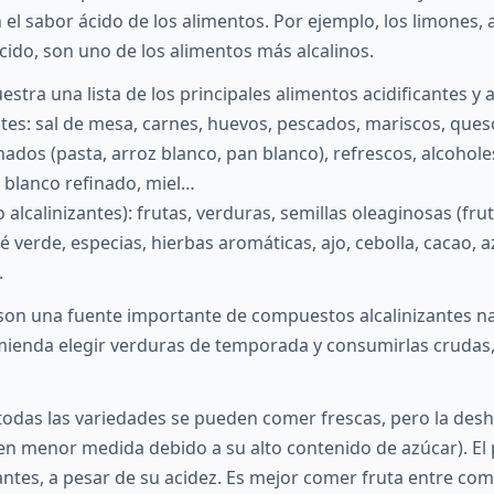
el sabor ácido de los alimentos. Por ejemplo, los limones, 
ido, son uno de los alimentos más alcalinos.
stra una lista de los principales alimentos acidificantes y a
antes: sal de mesa, carnes, huevos, pescados, mariscos, que
inados (pasta, arroz blanco, pan blanco), refrescos, alcoholes
r blanco refinado, miel…
o alcalinizantes): frutas, verduras, semillas oleaginosas (fru
té verde, especias, hierbas aromáticas, ajo, cebolla, cacao, 
.
son una fuente importante de compuestos alcalinizantes na
mienda elegir verduras de temporada y consumirlas crudas,
, todas las variedades se pueden comer frescas, pero la des
n menor medida debido a su alto contenido de azúcar). El 
antes, a pesar de su acidez. Es mejor comer fruta entre com