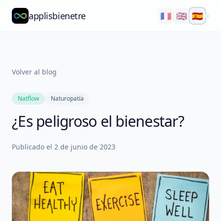
applisbienetre
🇫🇷
🇬🇧
🇪🇸
Natflow
QuizzFlow
Volver al blog
Nutralens
Natflow
Naturopatía
Yuvana
¿Es peligroso el bienestar?
Blog
Publicado el
2 de junio de 2023
Nosotros
Explorar