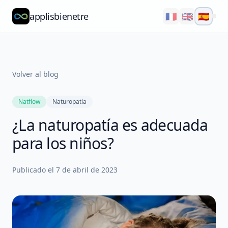
applisbienetre
🇫🇷
🇬🇧
🇪🇸
Natflow
QuizzFlow
Volver al blog
Nutralens
Natflow
Naturopatía
Yuvana
¿La naturopatía es adecuada
Blog
para los niños?
Nosotros
Publicado el
7 de abril de 2023
Explorar