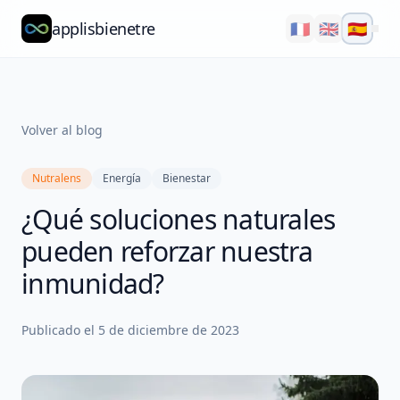
applisbienetre
🇫🇷
🇬🇧
🇪🇸
Natflow
QuizzFlow
Volver al blog
Nutralens
Nutralens
Energía
Bienestar
Yuvana
¿Qué soluciones naturales
Blog
pueden reforzar nuestra
Nosotros
inmunidad?
Explorar
Publicado el
5 de diciembre de 2023