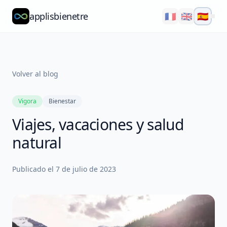
applisbienetre
🇫🇷
🇬🇧
🇪🇸
Natflow
QuizzFlow
Volver al blog
Nutralens
Vigora
Bienestar
Yuvana
Viajes, vacaciones y salud
Blog
natural
Nosotros
Publicado el
7 de julio de 2023
Explorar